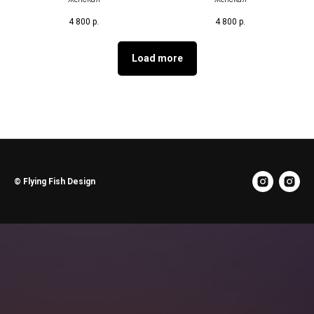
4 800
р.
4 800
р.
Load more
© Flying Fish Design