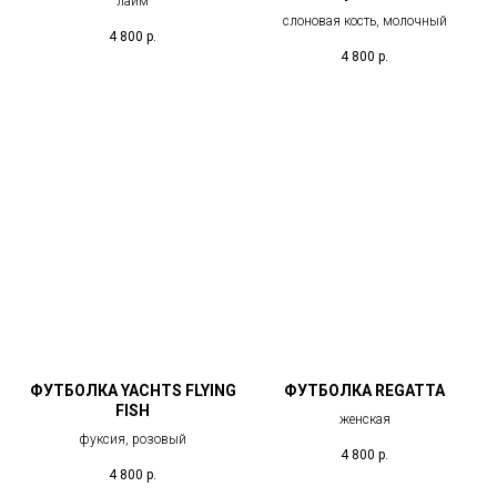
лайм
слоновая кость, молочный
4 800
р.
4 800
р.
ФУТБОЛКА YACHTS FLYING
ФУТБОЛКА REGATTA
FISH
женская
фуксия, розовый
4 800
р.
4 800
р.