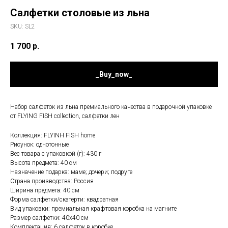
Салфетки столовые из льна
SKU:
SL2
1 700
р.
_Buy_now_
Набор салфеток из льна премиального качества в подарочной упаковке
от FLYING FISH collection, салфетки лен
Коллекция: FLYINH FISH home
Рисунок: однотонные
Вес товара с упаковкой (г): 430 г
Высота предмета: 40 см
Назначение подарка: маме; дочери; подруге
Страна производства: Россия
Ширина предмета: 40 см
Форма салфетки/скатерти: квадратная
Вид упаковки: премиальная крафтовая коробка на магните
Размер салфетки: 40х40 см
Комплектация: 6 салфеток в коробке