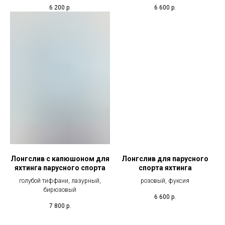
6 200
р.
6 600
р.
Лонгслив с капюшоном для
Лонгслив для парусного
яхтинга парусного спорта
спорта яхтинга
голубой тиффани, лазурный,
розовый, фуксия
бирюзовый
6 600
р.
7 800
р.