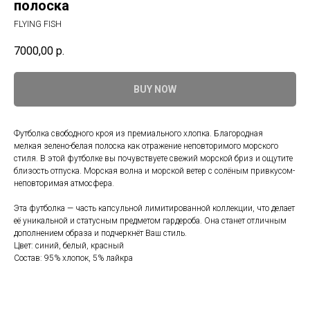
полоска
FLYING FISH
7000,00
р.
BUY NOW
Футболка свободного кроя из премиального хлопка. Благородная
мелкая зелено-белая полоска как отражение неповторимого морского
стиля. В этой футболке вы почувствуете свежий морской бриз и ощутите
близость отпуска. Морская волна и морской ветер с солёным привкусом-
неповторимая атмосфера.
Эта футболка — часть капсульной лимитированной коллекции, что делает
её уникальной и статусным предметом гардероба. Она станет отличным
дополнением образа и подчеркнёт Ваш стиль.
Цвет: синий, белый, красный
Состав: 95% хлопок, 5% лайкра