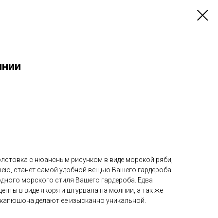
лнии
лстовка с нюансным рисунком в виде морской ряби,
ю, станет самой удобной вещью Вашего гардероба.
дного морского стиля Вашего гардероба. Едва
енты в виде якоря и штурвала на молнии, а так же
 капюшона делают ее изысканно уникальной.