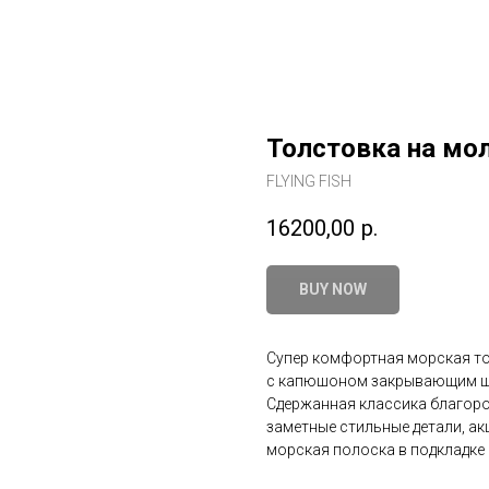
Толстовка на мо
FLYING FISH
16200,00
р.
BUY NOW
Супер комфортная морская то
с капюшоном закрывающим ше
Сдержанная классика благоро
заметные стильные детали, акц
морская полоска в подкладке