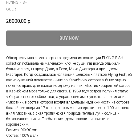
FLYING FISH
GUER
28000,00
р.
BUY NOW
Обладательница самого первого предмета из коллекции FLYING FISH
collection побывала на маленьком клочке суши, где всегда отдыхали
большие звезды вроде Дэвида Боуи, Мика Джаггера и принцессы
Маргарет. Когда создавалась коллекция шелковых платков Flying Fish, ей
как искушенной путешественнице по Карибским островам было отдано
почетное право дать название одному из них. Мюстик - секретный остров
в Карибском море только для своих. В 1989 году остров получил статус
«общественного сообщества», а управление им осуществляет компания
«Мюстик», в состав которой входят владельцы недвижимости на острове,
богатейшие люди из 17 стран, которым принадлежит около 100 частных
вилл Мюстика. Яркая тропическая природа, теплые лучи солнца и
бесконечные пляжи. Пребывание здесь становится поистине
королевским.
Размер: 90x90 cm
Состав: 100% шёлк