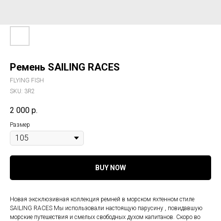
Ремень SAILING RACES
FLYING FISH
SKU:
3R2
2 000
р.
Размер
BUY NOW
Новая эксклюзивная коллекция ремней в морском яхтенном стиле
SAILING RACES Мы использовали настоящую парусину , повидавшую
морские путешествия и смелых свободных духом капитанов. Скоро во