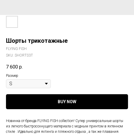
Шорты трикотажные
FLYING FISH
SKU:
SHORTS3T
7 600
р.
Размер
BUY NOW
Новинка от бренда FLYING FISH collection! Супер универсальные шорты
из легкого быстросохнущего материала с модным принтом в яхтенном
стиле . Идеально для яхтинга и пляжного отдыха , а так же плавания.